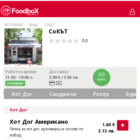
РЕСТОРАНТИ
ВРАЦА
СОКЪТ
СоКЪТ
0.0
Работно време:
Доставка:
60
11:00 - 19:00
ч.
2.99 € / 5.85 лв.
мин.
отворено
Хот Дог
Сандвичи
Ролер
Бург
Хот Дог
Хот Дог Американо
1.60 €
Питка за хот дог, кренвирш и сосове по
3.13 лв.
избор.