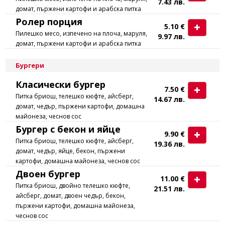
7.43 лв.
домат, пържени картофи и арабска питка
Ролер порция
5.10 €
Пилешко месо, изпечено на плоча, маруля,
9.97 лв.
домат, пържени картофи и арабска питка
Бургери
Класически бургер
7.50 €
Питка бриош, телешко кюфте, айсберг,
14.67 лв.
домат, чедър, пържени картофи, домашна
майонеза, чеснов сос
Бургер с бекон и яйце
9.90 €
Питка бриош, телешко кюфте, айсберг,
19.36 лв.
домат, чедър, яйце, бекон, пържени
картофи, домашна майонеза, чеснов сос
Двоен бургер
11.00 €
Питка бриош, двойно телешко кюфте,
21.51 лв.
айсберг, домат, двоен чедър, бекон,
пържени картофи, домашна майонеза,
чеснов сос