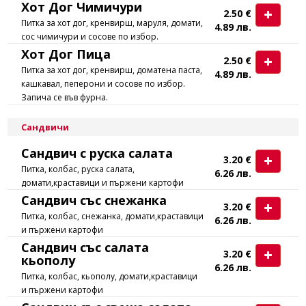
Хот Дог Чимичури
2.50 €
Питка за хот дог, кренвирш, маруля, домати,
4.89 лв.
сос чимичури и сосове по избор.
Хот Дог Пица
2.50 €
Питка за хот дог, кренвирш, доматена паста,
4.89 лв.
кашкавал, пеперони и сосове по избор.
Запича се във фурна.
Сандвичи
Сандвич с руска салата
3.20 €
Питка, колбас, руска салата,
6.26 лв.
домати,краставици и пържени картофи
Сандвич със снежанка
3.20 €
Питка, колбас, снежанка, домати,краставици
6.26 лв.
и пържени картофи
Сандвич със салата
3.20 €
кьополу
6.26 лв.
Питка, колбас, кьополу, домати,краставици
и пържени картофи