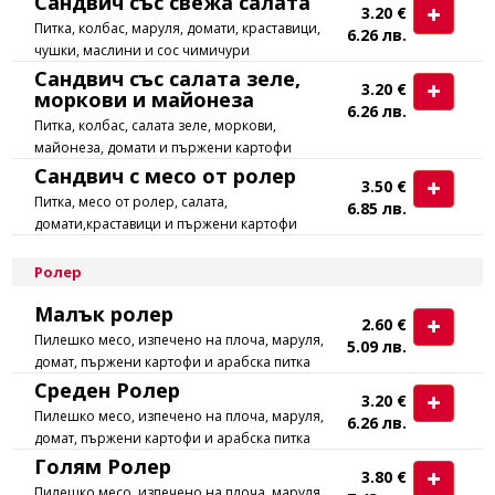
Сандвич със свежа салата
3.20 €
Питка, колбас, маруля, домати, краставици,
6.26 лв.
чушки, маслини и сос чимичури
Сандвич със салата зеле,
3.20 €
моркови и майонеза
6.26 лв.
Питка, колбас, салата зеле, моркови,
майонеза, домати и пържени картофи
Сандвич с месо от ролер
3.50 €
Питка, месо от ролер, салата,
6.85 лв.
домати,краставици и пържени картофи
Ролер
Малък ролер
2.60 €
Пилешко месо, изпечено на плоча, маруля,
5.09 лв.
домат, пържени картофи и арабска питка
Среден Ролер
3.20 €
Пилешко месо, изпечено на плоча, маруля,
6.26 лв.
домат, пържени картофи и арабска питка
Голям Ролер
3.80 €
Пилешко месо, изпечено на плоча, маруля,