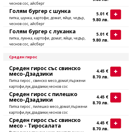
чеснов сос, айсберг
Голям бургер с шунка
5.01 €
питка, шунка, картофи, домат, яйце, чедър,
9.80 лв.
чеснов сос, айсберг
Голям бургер с луканка
5.01 €
питка, лукнка, картофи, домат, яйце, чедър,
9.80 лв.
чеснов сос, айсберг
Среден гирос
Среден гирос със свинско
4.45 €
месо-Дзадзики
8.70 лв.
Питка гирос , свинско месо,домат,пържени
картофи,лук,дзадзики,чеснов сос
Среден гирос с пилешко
4.45 €
месо-Дзадзики
8.70 лв.
Питка гирос , пилешко месо,домат,пържени
картофи,лук,дзадзики,чеснов сос
Среден гирос със свинско
4.45 €
месо - Тиросалата
8.70 лв.