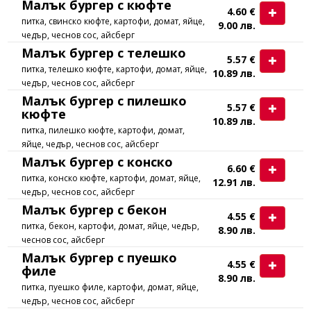
Малък бургер с кюфте
4.60 €
питка, свинско кюфте, картофи, домат, яйце,
9.00 лв.
чедър, чеснов сос, айсберг
Малък бургер с телешко
5.57 €
питка, телешко кюфте, картофи, домат, яйце,
10.89 лв.
чедър, чеснов сос, айсберг
Малък бургер с пилешко
5.57 €
кюфте
10.89 лв.
питка, пилешко кюфте, картофи, домат,
яйце, чедър, чеснов сос, айсберг
Малък бургер с конско
6.60 €
питка, конско кюфте, картофи, домат, яйце,
12.91 лв.
чедър, чеснов сос, айсберг
Малък бургер с бекон
4.55 €
питка, бекон, картофи, домат, яйце, чедър,
8.90 лв.
чеснов сос, айсберг
Малък бургер с пуешко
4.55 €
филе
8.90 лв.
питка, пуешко филе, картофи, домат, яйце,
чедър, чеснов сос, айсберг