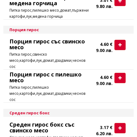
5.01 €
медена горчица
9.80 лв.
Питка гирос,пилешко месо,домат,пържени
картофи,лук,медена горчица
Порция гирос
Порция гирос със свинско
4.60 €
месо
9.00 лв.
Питка гирос,свинско
месо,картофи,лук,домат,дзадзики,чеснов
сос
Порция гирос с пилешко
4.60 €
месо
9.00 лв.
Питка гирос,пилешко
месо,картофи,лук,домат,дзадзики,чеснов
сос
Среден гирос бокс
Среден гирос бокс със
3.17 €
свинско месо
6.20 лв.