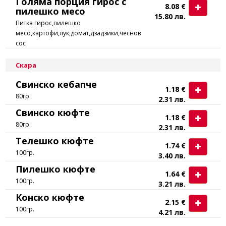
Голяма порция гирос с
8.08 €
пилешко месо
15.80 лв.
Питка гирос,пилешко
месо,картофи,лук,домат,дзадзики,чеснов
сос
Скара
Свинско кебапче
1.18 €
80гр.
2.31 лв.
Свинско кюфте
1.18 €
80гр.
2.31 лв.
Телешко кюфте
1.74 €
100гр.
3.40 лв.
Пилешко кюфте
1.64 €
100гр.
3.21 лв.
Конско кюфте
2.15 €
100гр.
4.21 лв.