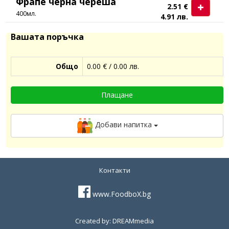
Фрапе черна череша
2.51 €
400мл.
4.91 лв.
Вашата поръчка
Общо
0.00 € / 0.00 лв.
Плащане
Добави напитка
Контакти
www.FoodboX.bg
Created by: DREAMmedia