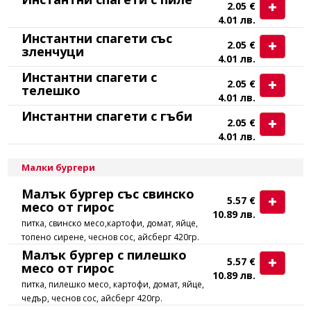
2.05 €
4.01 лв.
Инстантни спагети със
2.05 €
зленчуци
4.01 лв.
Инстантни спагети с
2.05 €
телешко
4.01 лв.
Инстантни спагети с гъби
2.05 €
4.01 лв.
Малки бургери
Малък бургер със свинско
5.57 €
месо от гирос
10.89 лв.
питка, свинско месо,картофи, домат, яйце,
топено сирене, чеснов сос, айсберг 420гр.
Малък бургер с пилешко
5.57 €
месо от гирос
10.89 лв.
питка, пилешко месо, картофи, домат, яйце,
чедър, чеснов сос, айсберг 420гр.