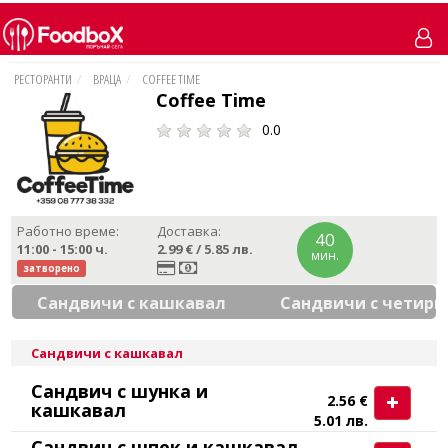
РЕСТОРАНТИ
ВРАЦА
COFFEE TIME
Coffee Time
0.0
Работно време:
Доставка:
40
11:00 - 15:00
ч.
2.99 € / 5.85 лв.
мин.
затворено
Сандвичи с кашкавал
Сандвичи с четири
Сандвичи с кашкавал
Сандвич с шунка и
2.56 €
кашкавал
5.01 лв.
Сандвич с шпек и кашкавал