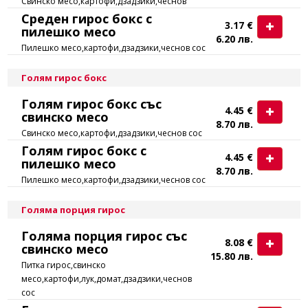
Свинско месо,картофи,дзадзики,чеснов
Среден гирос бокс с
3.17 €
пилешко месо
6.20 лв.
Пилешко месо,картофи,дзадзики,чеснов сос
Голям гирос бокс
Голям гирос бокс със
4.45 €
свинско месо
8.70 лв.
Свинско месо,картофи,дзадзики,чеснов сос
Голям гирос бокс с
4.45 €
пилешко месо
8.70 лв.
Пилешко месо,картофи,дзадзики,чеснов сос
Голяма порция гирос
Голяма порция гирос със
8.08 €
свинско месо
15.80 лв.
Питка гирос,свинско
месо,картофи,лук,домат,дзадзики,чеснов
сос