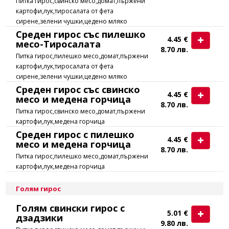
Питка гирос,свинско месо,домат,пържени
картофи,лук,тиросалата от фета
сирене,зелени чушки,цедено мляко
Среден гирос със пилешко
4.45 €
месо-Тиросалата
8.70 лв.
Питка гирос,пилешко месо,домат,пържени
картофи,лук,тиросалата от фета
сирене,зелени чушки,цедено мляко
Среден гирос със свинско
4.45 €
месо и медена горчица
8.70 лв.
Питка гирос,свинско месо,домат,пържени
картофи,лук,медена горчица
Среден гирос с пилешко
4.45 €
месо и медена горчица
8.70 лв.
Питка гирос,пилешко месо,домат,пържени
картофи,лук,медена горчица
Голям гирос
Голям свински гирос с
5.01 €
дзадзики
9.80 лв.